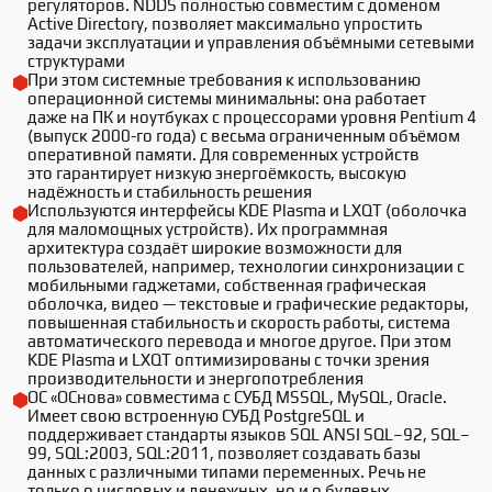
регуляторов. NDDS полностью совместим с доменом 
Active Directory, позволяет максимально упростить 
задачи эксплуатации и управления объёмными сетевыми 
структурами
При этом системные требования к использованию 
операционной системы минимальны: она работает 
даже на ПК и ноутбуках с процессорами уровня Pentium 4 
(выпуск 2000-го года) с весьма ограниченным объёмом 
оперативной памяти. Для современных устройств 
это гарантирует низкую энергоёмкость, высокую 
надёжность и стабильность решения
Используются интерфейсы KDE Plasma и LXQT (оболочка 
для маломощных устройств). Их программная 
архитектура создаёт широкие возможности для 
пользователей, например, технологии синхронизации с 
мобильными гаджетами, собственная графическая 
оболочка, видео — текстовые и графические редакторы, 
повышенная стабильность и скорость работы, система 
автоматического перевода и многое другое. При этом 
KDE Plasma и LXQT оптимизированы с точки зрения 
производительности и энергопотребления
ОС «ОСнова» совместима с СУБД MSSQL, MySQL, Oracle. 
Имеет свою встроенную СУБД PostgreSQL и 
поддерживает стандарты языков SQL ANSI SQL–92, SQL–
99, SQL:2003, SQL:2011, позволяет создавать базы 
данных с различными типами переменных. Речь не 
только о числовых и денежных, но и о булевых, 