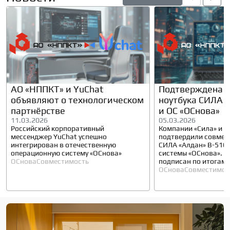
АО «НППКТ» и YuChat
Подтверждена с
объявляют о технологическом
ноутбука СИЛА «
партнёрстве
и ОС «ОСнова»
11.03.2026
05.03.2026
Российский корпоративный
Компании «Сила» и 
мессенджер YuChat успешно
подтвердили совмес
интегрирован в отечественную
СИЛА «Алдан» В-516
операционную систему «ОСнова»
системы «ОСнова». С
ОСнова
Совместимость
подписан по итогам 
тестирования.
ОСнова
Совместимос